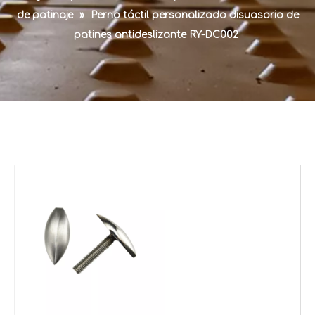
de patinaje
»
Perno táctil personalizado disuasorio de
patines antideslizante RY-DC002