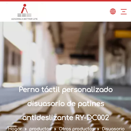
Perno táctil personalizado
disuasorio de patines
antideslizante RY-DC002
Hogar
»
productos
»
Otros productos
»
Disuasorio