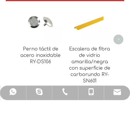
Cint
anti
ca
au
pa
>
es
Perno táctil de
Escalera de fibra
ca
acero inoxidable
de vidrio
RY-DS106
amarilla/negra
con superficie de
carborundo RY-
SN601
sales@ykrunyan.com
+86-579-87593231
+86-15157965822
+8615157965822
+8615157965822