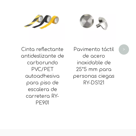
Pern
pav
con
tác
inox
Cinta reflectante
Pavimento táctil
>
super
antideslizante de
de acero
par
carborundo
inoxidable de
D
PVC/PET
25*5 mm para
autoadhesiva
personas ciegas
para piso de
RY-DS121
escalera de
carretera RY-
PE901