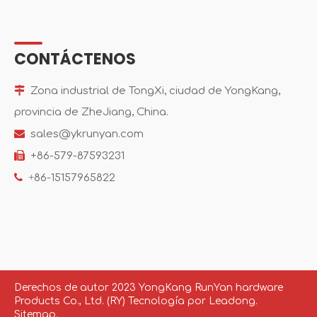
CONTÁCTENOS

Zona industrial de TongXi, ciudad de YongKang,
provincia de ZheJiang, China.

sales@ykrunyan.com

+86-579-87593231

+
86-15157965822
Derechos de autor
2023
YongKang RunYan hardware
Products Co., Ltd. (RY) Tecnología por
Leadong.
Sitemap.