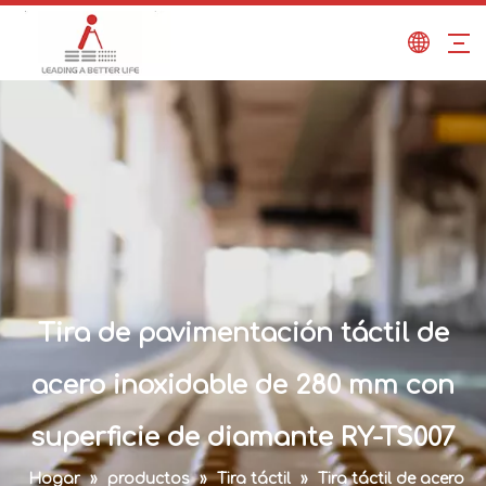
Tira de pavimentación táctil de
acero inoxidable de 280 mm con
superficie de diamante RY-TS007
Hogar
»
productos
»
Tira táctil
»
Tira táctil de acero