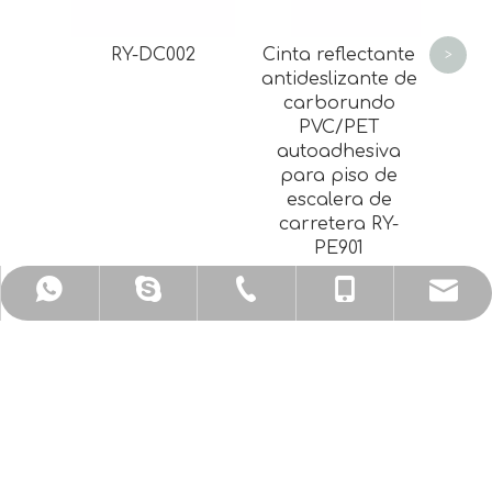
RY-DC002
Cinta reflectante
>
antideslizante de
carborundo
PVC/PET
autoadhesiva
para piso de
escalera de
carretera RY-
PE901
sales@ykrunyan.com
+86-579-87593231
+86-15157965822
+8615157965822
+8615157965822
SOBRE NUESTRA COMPAÑÍA