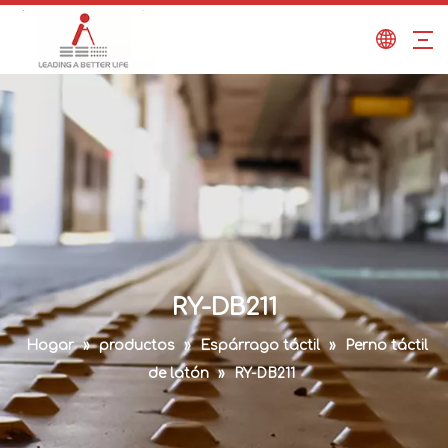
RY-DB211
Hogar
»
productos
»
Espárrago táctil
»
Perno táctil
de latón
»
RY-DB211