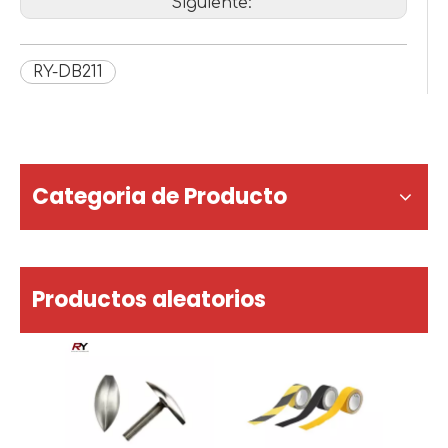
Siguiente:
RY-DB211
Categoria de Producto
Productos aleatorios
Pern
tác
cl
adve