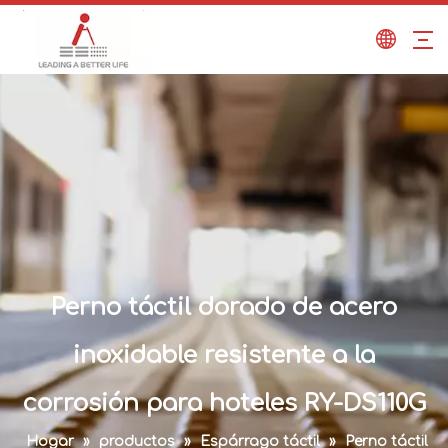
Perno táctil dorado de acero
inoxidable resistente a la
corrosión para hoteles RY-DS110G
Hogar
»
productos
»
Espárrago táctil
»
Perno táctil