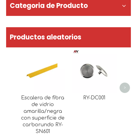
Categoria de Producto
Productos aleatorios
Cint
anti
ca
au
pa
>
es
Escalera de fibra
RY-DC001
ca
de vidrio
amarilla/negra
con superficie de
carborundo RY-
SN601