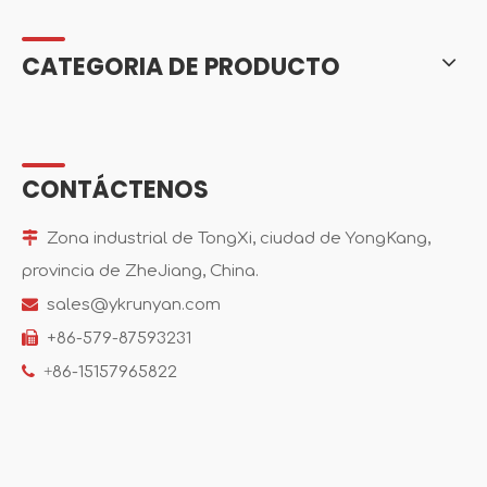
CATEGORIA DE PRODUCTO
CONTÁCTENOS

Zona industrial de TongXi, ciudad de YongKang,
provincia de ZheJiang, China.

sales@ykrunyan.com

+86-579-87593231

+
86-15157965822