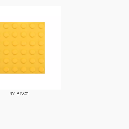
laca antideslizante para RY-
táctiles Placa antidesliz
P502 antideslizante
300✖300 mm RY-BP5
<
>
RY-BP501