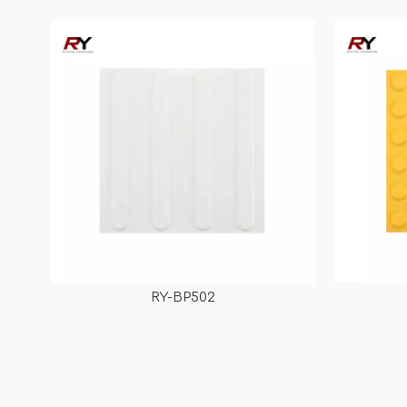
azulejos P
Anti-UV RY-BP503
B
RY-BP502