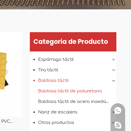
Categoria de Producto
Espárrago táctil
Tira táctil
Baldosa táctil
Baldosa táctil de poliuretano
Baldosa táctil de acero inoxidable
+86151
Nariz de escalera
U PVC
Otros productos
+86151
zulejos