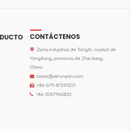
CONTÁCTENOS
ODUCTO

Zona industrial de TongXi, ciudad de
YongKang, provincia de ZheJiang,
China.

sales@ykrunyan.com

+86-579-87593231

+
86-15157965822