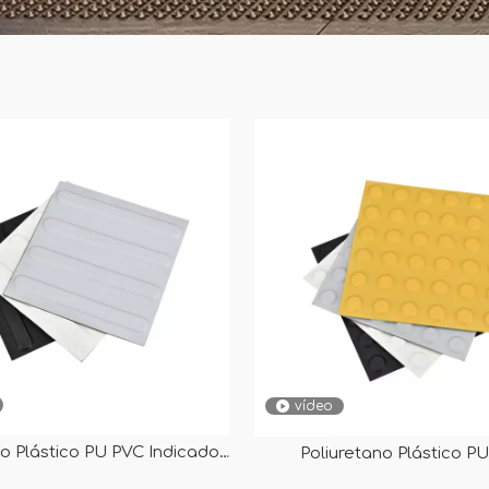
vídeo
no Plástico PU PVC Indicador
Poliuretano Plástico P
 direccional Tapetes para
Advertencia Tapetes de a