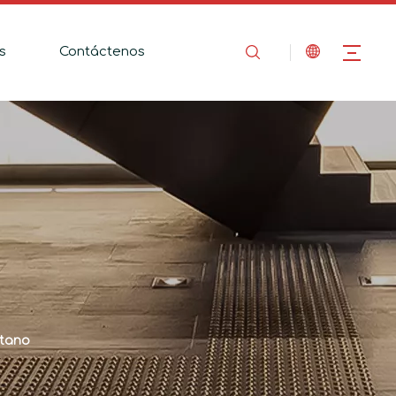
s
Contáctenos
etano