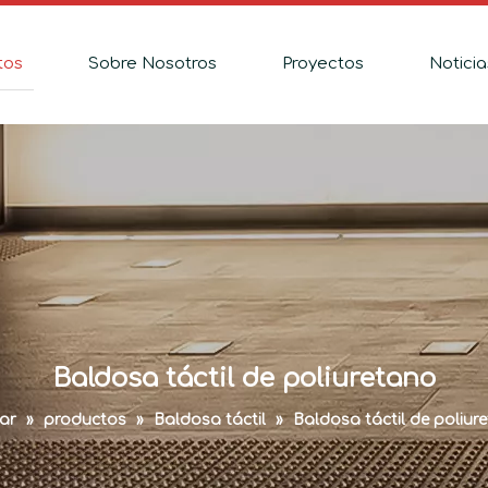
tos
Sobre Nosotros
Proyectos
Noticia
Baldosa táctil de poliuretano
ar
»
productos
»
Baldosa táctil
»
Baldosa táctil de poliur