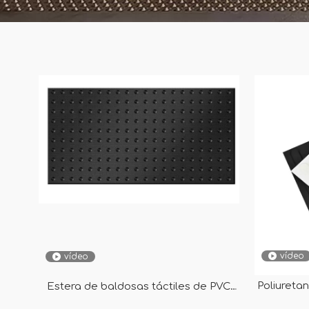
vídeo
vídeo
Poliureta
Estera de baldosas táctiles de PVC
táctil
Amarillo Negro Gris 1200✖600 mm