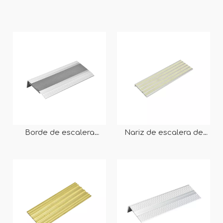
Borde de escalera
Nariz de escalera de
antideslizante de
aluminio luminosa RY-
aluminio con inserto de
SN302
goma RY-SN303