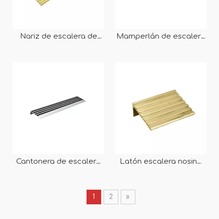
Nariz de escalera de
Mamperlán de escalera
latón RY-SN203
de aluminio RY-SN304
Cantonera de escalera
Latón escalera nosing
de aluminio para
servicio OEM tamaño
personalizar
personalizado fábrica
directa
1
2
»