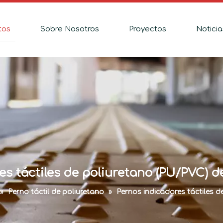
tos
Sobre Nosotros
Proyectos
Noticia
s táctiles de poliuretano (PU/PVC) d
»
Perno táctil de poliuretano
»
Pernos indicadores táctiles d