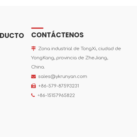
CONTÁCTENOS
ODUCTO

Zona industrial de TongXi, ciudad de
YongKang, provincia de ZheJiang,
China.

sales@ykrunyan.com

+86-579-87593231

+
86-15157965822