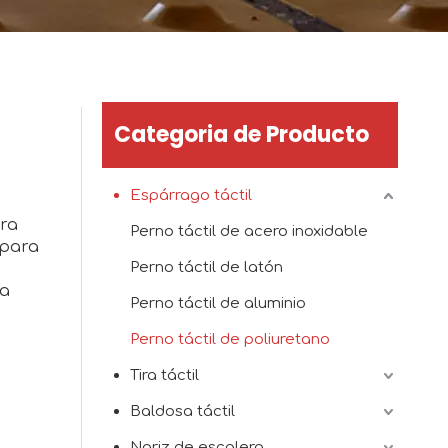
Categoria de Producto
Espárrago táctil
ara
Perno táctil de acero inoxidable
 para
Perno táctil de latón
ia
Perno táctil de aluminio
Perno táctil de poliuretano
Tira táctil
Baldosa táctil
Nariz de escalera