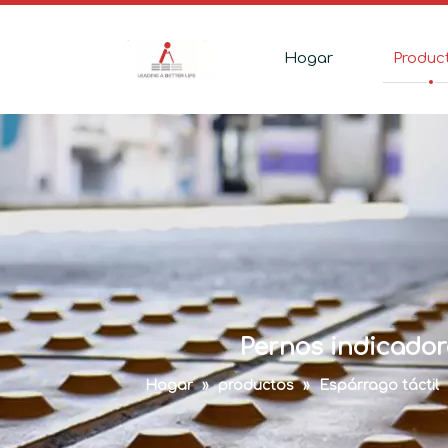
Hogar
Produc
Pernos indicadore
Hogar
»
productos
»
Espárrago táctil