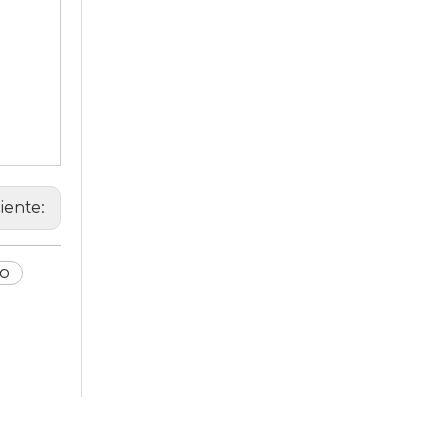
iente:
no