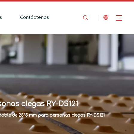
s
Contáctenos
sonas ciegas RY-DS121
idable de 25*5 mm para personas ciegas RY-DS121