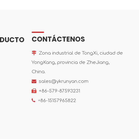
CONTÁCTENOS
ODUCTO

Zona industrial de TongXi, ciudad de
YongKang, provincia de ZheJiang,
China.

sales@ykrunyan.com

+86-579-87593231

+
86-15157965822