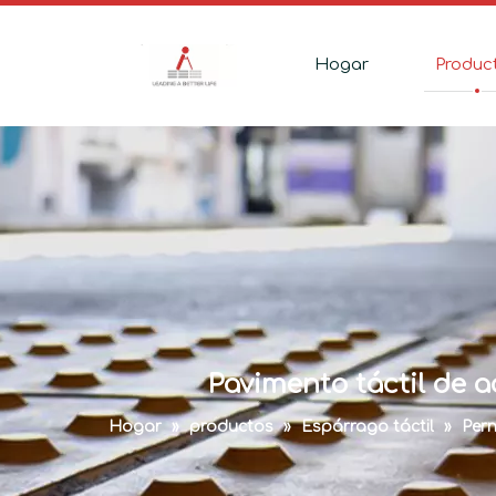
Hogar
Produc
Pavimento táctil de 
Hogar
»
productos
»
Espárrago táctil
»
Pern