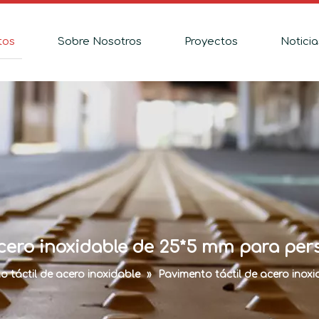
tos
Sobre Nosotros
Proyectos
Noticia
acero inoxidable de 25*5 mm para per
o táctil de acero inoxidable
»
Pavimento táctil de acero inox