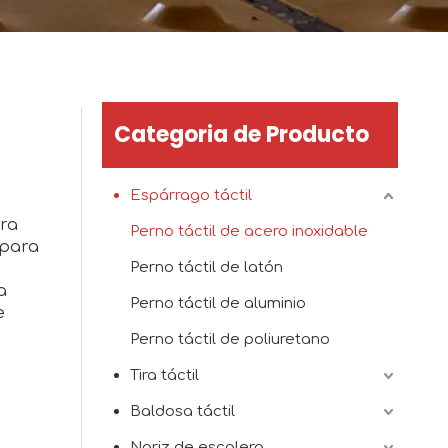
Categoria de Producto
Espárrago táctil
ara
Perno táctil de acero inoxidable
 para
Perno táctil de latón
a
Perno táctil de aluminio
e
Perno táctil de poliuretano
Tira táctil
Baldosa táctil
Nariz de escalera