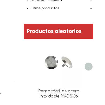
Otros productos
Productos aleatorios
Perno 
pavim
indicad
pirám
inoxidab
>
antidesl
Perno táctil de acero
m
inoxidable RY-DS106