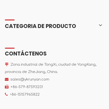
CATEGORIA DE PRODUCTO
CONTÁCTENOS

Zona industrial de TongXi, ciudad de YongKang,
provincia de ZheJiang, China.

sales@ykrunyan.com

+86-579-87593231

+
86-15157965822