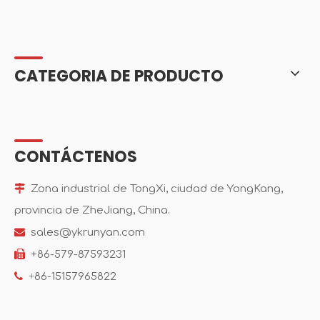
CATEGORIA DE PRODUCTO
CONTÁCTENOS

Zona industrial de TongXi, ciudad de YongKang,
provincia de ZheJiang, China.

sales@ykrunyan.com

+86-579-87593231

+
86-15157965822