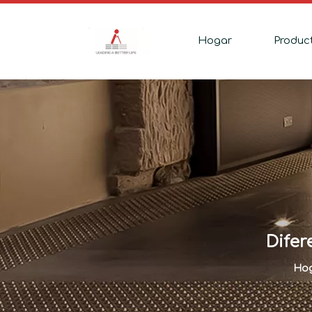
Hogar
Produc
Difer
Ho