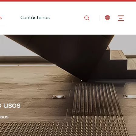
s
Contáctenos
s usos
usos