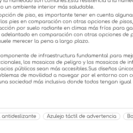
 la humedad son comunes.Esta resistencia a la hume
 un ambiente interior más saludable.
 opción de piso, es importante tener en cuenta alguna
o los pies en comparación con otras opciones de pis
facción por suelo radiante en climas más fríos para g
r adelantado en comparación con otras opciones de p
n suele merecer la pena a largo plazo.
 componente de infraestructura fundamental para mejor
cionales, los mosaicos de peligro y los mosaicos de in
acios públicos sean más accesibles.Sus diseños únicos
blemas de movilidad a navegar por el entorno con co
na sociedad más inclusiva donde todos tengan igual a
l antideslizante
Azulejo táctil de advertencia
Ba