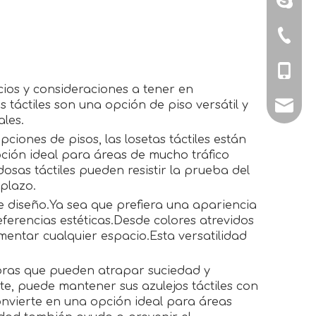
+86-579
+86-151
ios y consideraciones a tener en
táctiles son una opción de piso versátil y
sales@
les.
pciones de pisos, las losetas táctiles están
opción ideal para áreas de mucho tráfico
dosas táctiles pueden resistir la prueba del
 plazo.
e diseño.Ya sea que prefiera una apariencia
ferencias estéticas.Desde colores atrevidos
ementar cualquier espacio.Esta versatilidad
ombras que pueden atrapar suciedad y
te, puede mantener sus azulejos táctiles con
convierte en una opción ideal para áreas