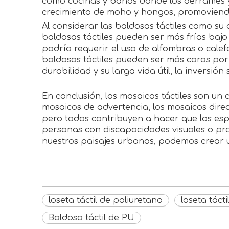
como cocinas y baños donde los derrames y
crecimiento de moho y hongos, promoviendo
Al considerar las baldosas táctiles como su
baldosas táctiles pueden ser más frías baj
podría requerir el uso de alfombras o cale
baldosas táctiles pueden ser más caras po
durabilidad y su larga vida útil, la inversió
En conclusión, los mosaicos táctiles son un
mosaicos de advertencia, los mosaicos direc
pero todos contribuyen a hacer que los esp
personas con discapacidades visuales o pro
nuestros paisajes urbanos, podemos crear u
loseta táctil de poliuretano
loseta tácti
Baldosa táctil de PU