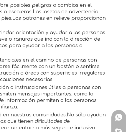
bre posibles peligros o cambios en el
 o escaleras.Las losetas de advertencia
 pies.Los patrones en relieve proporcionan
brindar orientación y ayudar a las personas
eve o ranuras que indican la dirección de
icos para ayudar a las personas a
otenciales en el camino de personas con
arse fácilmente con un bastón o sentirse
rucción o áreas con superficies irregulares
ecauciones necesarias.
ión o instrucciones útiles a personas con
ansmiten mensajes importantes, como la
 de información permiten a las personas
nfianza.
dad en nuestras comunidades.No sólo ayudan
+86151
as que tienen dificultades de
rear un entorno más seguro e inclusivo
+86151