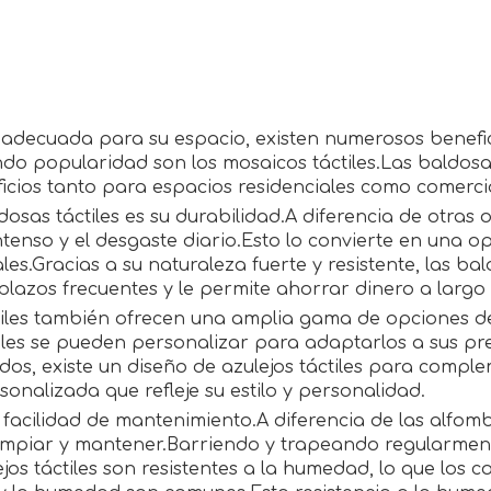
o adecuada para su espacio, existen numerosos benefic
 popularidad son los mosaicos táctiles.Las baldosas 
cios tanto para espacios residenciales como comercia
osas táctiles es su durabilidad.A diferencia de otras o
intenso y el desgaste diario.Esto lo convierte en una 
es.Gracias a su naturaleza fuerte y resistente, las bal
lazos frecuentes y le permite ahorrar dinero a largo
tiles también ofrecen una amplia gama de opciones d
les se pueden personalizar para adaptarlos a sus pre
cados, existe un diseño de azulejos táctiles para compl
onalizada que refleje su estilo y personalidad.
su facilidad de mantenimiento.A diferencia de las alf
e limpiar y mantener.Barriendo y trapeando regularmen
jos táctiles son resistentes a la humedad, lo que los 