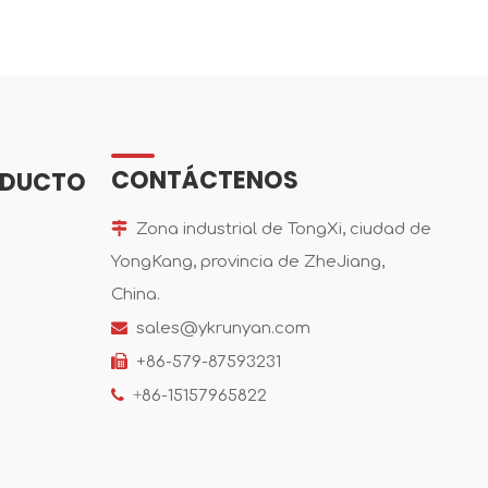
CONTÁCTENOS
ODUCTO

Zona industrial de TongXi, ciudad de
YongKang, provincia de ZheJiang,
China.

sales@ykrunyan.com

+86-579-87593231

+
86-15157965822