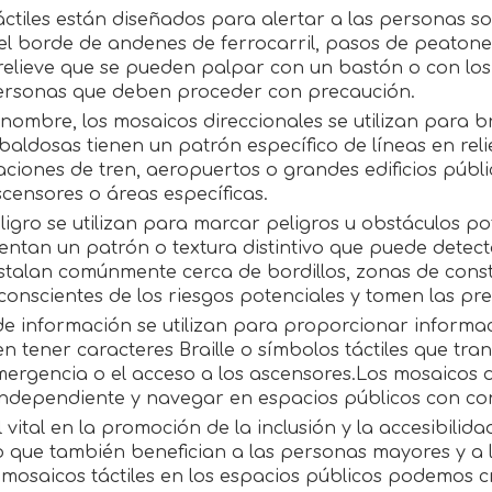
áctiles están diseñados para alertar a las personas so
l borde de andenes de ferrocarril, pasos de peatones
relieve que se pueden palpar con un bastón o con los
personas que deben proceder con precaución.
 nombre, los mosaicos direccionales se utilizan para 
aldosas tienen un patrón específico de líneas en reli
ciones de tren, aeropuertos o grandes edificios públ
scensores o áreas específicas.
ligro se utilizan para marcar peligros u obstáculos p
entan un patrón o textura distintivo que puede detect
instalan comúnmente cerca de bordillos, zonas de const
onscientes de los riesgos potenciales y tomen las pr
e información se utilizan para proporcionar informac
en tener caracteres Braille o símbolos táctiles que tr
emergencia o el acceso a los ascensores.Los mosaicos
 independiente y navegar en espacios públicos con co
vital en la promoción de la inclusión y la accesibili
o que también benefician a las personas mayores y a l
 mosaicos táctiles en los espacios públicos podemos c