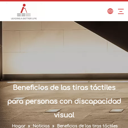
Beneficios de las tiras táctiles
para personas con discapacidad
visual
Hogar
»
Noticias
»
Beneficios de las tiras táctiles