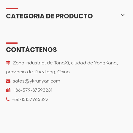
CATEGORIA DE PRODUCTO
CONTÁCTENOS

Zona industrial de TongXi, ciudad de YongKang,
provincia de ZheJiang, China.

sales@ykrunyan.com

+86-579-87593231

+
86-15157965822