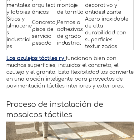
mentales
arquitect
montaje
decorativo y
y lobbies
ónicos
de tornillo
antideslizante
Sitios y
Acero inoxidable
Concreto,
Pernos o
almacene
de alta
pisos de
adhesivos
s
durabilidad con
servicio
de grado
industrial
superficies
pesado
industrial
es
texturizadas
Los azulejos táctiles ry
funcionan bien con
muchas superficies, incluidos el concreto, el
azulejo y el granito. Esta flexibilidad los convierte
en una opción inteligente para proyectos de
pavimentación táctiles interiores y exteriores.
Proceso de instalación de
mosaicos táctiles