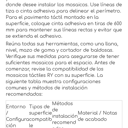
donde desee instalar los mosaicos. Use líneas de
tiza o cinta adhesiva para delinear el perímetro.
Para el pavimento táctil montado en la
superficie, coloque cinta adhesiva en tiras de 600
mm para mantener sus líneas rectas y evitar que
se extienda el adhesivo.
Reúna todas sus herramientas, como una llana,
nivel, mazo de goma y cortador de baldosas.
Verifique sus medidas para asegurarse de tener
suficientes mosaicos para el espacio. Antes de
comenzar, revise la compatibilidad de los
mosaicos táctiles RY con su superficie. La
siguiente tabla muestra configuraciones
comunes y métodos de instalación
recomendados:
Métodos
Entorno
Tipos de
de
/
superficie
Material / Notas
instalación
Configura
compatib
de acabado
recomend
ción
le