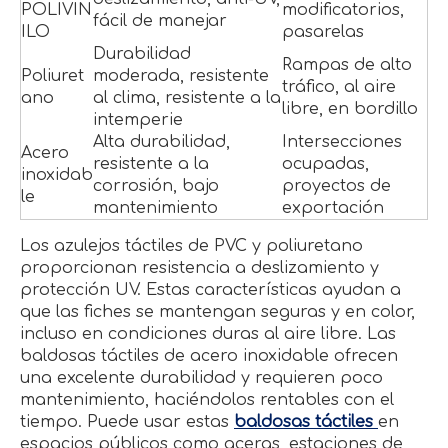
POLIVIN
modificatorios,
fácil de manejar
ILO
pasarelas
Durabilidad
Rampas de alto
Poliuret
moderada, resistente
tráfico, al aire
ano
al clima, resistente a la
libre, en bordillo
intemperie
Alta durabilidad,
Intersecciones
Acero
resistente a la
ocupadas,
inoxidab
corrosión, bajo
proyectos de
le
mantenimiento
exportación
Los azulejos táctiles de PVC y poliuretano
proporcionan resistencia a deslizamiento y
protección UV. Estas características ayudan a
que las fiches se mantengan seguras y en color,
incluso en condiciones duras al aire libre. Las
baldosas táctiles de acero inoxidable ofrecen
una excelente durabilidad y requieren poco
mantenimiento, haciéndolos rentables con el
tiempo. Puede usar estas
baldosas táctiles
en
espacios públicos como aceras, estaciones de