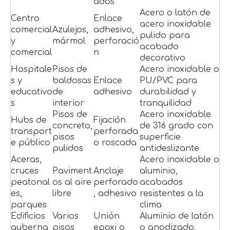
ados
Acero o latón de
Centro
Enlace
acero inoxidable
comercial
Azulejos,
adhesivo,
pulido para
y
mármol
perforació
acabado
comercial
n
decorativo
Hospitale
Pisos de
Acero inoxidable o
s y
baldosas
Enlace
PU/PVC para
educativo
de
adhesivo
durabilidad y
s
interior
tranquilidad
Pisos de
Acero inoxidable
Hubs de
Fijación
concreto,
de 316 grado con
transport
perforada
pisos
superficie
e público
o roscada
pulidos
antideslizante
Aceras,
Acero inoxidable o
cruces
Paviment
Anclaje
aluminio,
peatonal
os al aire
perforado
acabados
es,
libre
, adhesivo
resistentes a la
parques
clima
Edificios
Varios
Unión
Aluminio de latón
guberna
pisos
epoxi o
o anodizado,