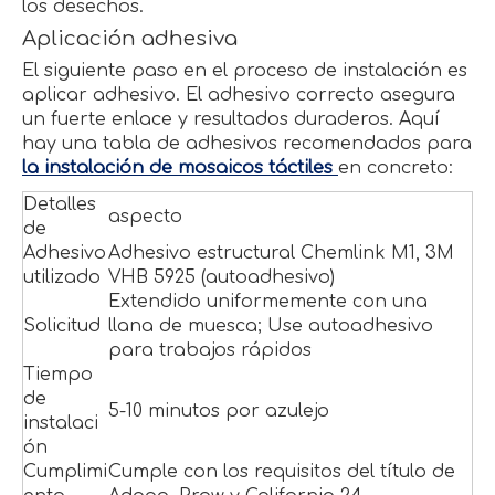
los desechos.
Aplicación adhesiva
El siguiente paso en el proceso de instalación es
aplicar adhesivo. El adhesivo correcto asegura
un fuerte enlace y resultados duraderos. Aquí
hay una tabla de adhesivos recomendados para
la instalación de mosaicos táctiles
en concreto:
Detalles
aspecto
de
Adhesivo
Adhesivo estructural Chemlink M1, 3M
utilizado
VHB 5925 (autoadhesivo)
Extendido uniformemente con una
Solicitud
llana de muesca; Use autoadhesivo
para trabajos rápidos
Tiempo
de
5-10 minutos por azulejo
instalaci
ón
Cumplimi
Cumple con los requisitos del título de