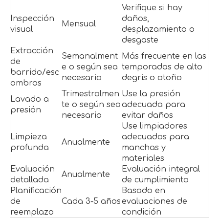
Verifique si hay
Inspección
daños,
Mensual
visual
desplazamiento o
desgaste
Extracción
Semanalment
Más frecuente en las
de
e o según sea
temporadas de alto
barrido/esc
necesario
degris o otoño
ombros
Trimestralmen
Use la presión
Lavado a
te o según sea
adecuada para
presión
necesario
evitar daños
Use limpiadores
Limpieza
adecuados para
Anualmente
profunda
manchas y
materiales
Evaluación
Evaluación integral
Anualmente
detallada
de cumplimiento
Planificación
Basado en
de
Cada 3-5 años
evaluaciones de
reemplazo
condición